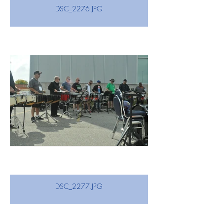
DSC_2276.JPG
DSC_2277.JPG