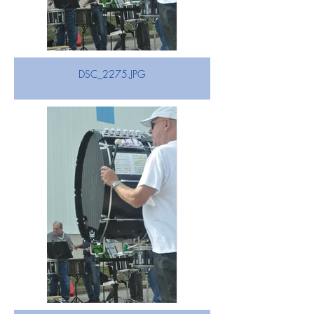
DSC_2275.JPG