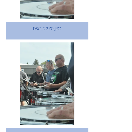
DSC_2270.JPG