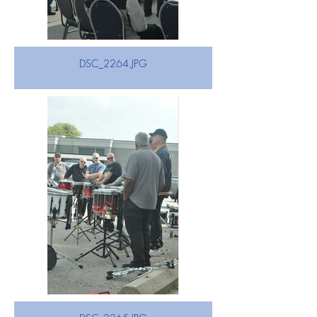
DSC_2264.JPG