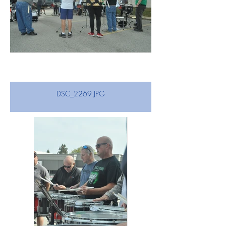
DSC_2269.JPG